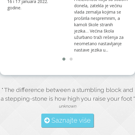
English Quailifications
donela, zatekla je većinu
ispite, verovatno ste
vlada zemalja kojima se
upoznati sa činjenicom da
proširila nespremnim, a
se format A2 Key i B1
kamoli škole stranih
Preliminary ispita menja u
jezika… Većina škola
2020 godini. O tome šta se
užurbano traži rešenja za
konkretno menja kao...
neometano nastavljanje
nastave jezika u...
" The difference between a stumbling block and
a stepping-stone is how high you raise your foot "
unknown
Saznajte više