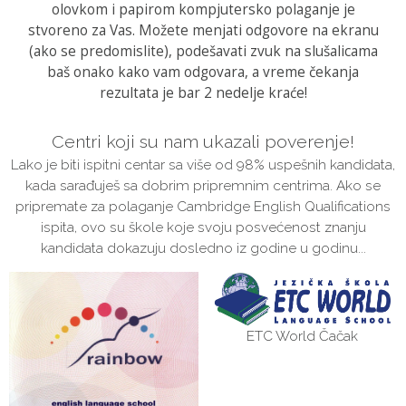
olovkom i papirom kompjutersko polaganje je
stvoreno za Vas. Možete menjati odgovore na ekranu
(ako se predomislite), podešavati zvuk na slušalicama
baš onako kako vam odgovara, a vreme čekanja
rezultata je bar 2 nedelje kraće!
Centri koji su nam ukazali poverenje!
Lako je biti ispitni centar sa više od 98% uspešnih kandidata,
kada sarađuješ sa dobrim pripremnim centrima. Ako se
pripremate za polaganje Cambridge English Qualifications
ispita, ovo su škole koje svoju posvećenost znanju
kandidata dokazuju dosledno iz godine u godinu...
ETC World Čačak
FairPlay Niš