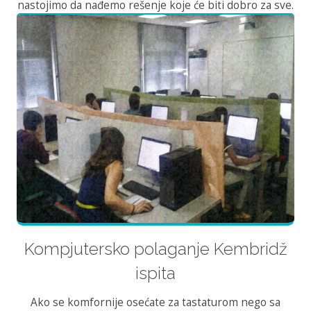
nastojimo da nađemo rešenje koje će biti dobro za sve.
Kompjutersko polaganje Kembridž
ispita
Ako se komfornije osećate za tastaturom nego sa