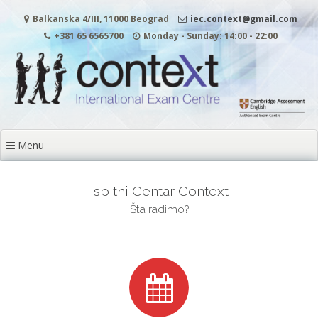
Skip
Balkanska 4/III, 11000 Beograd
iec.context@gmail.com
to
content
+381 65 6565700
Monday - Sunday: 14:00 - 22:00
Menu
Ispitni Centar Context
Šta radimo?