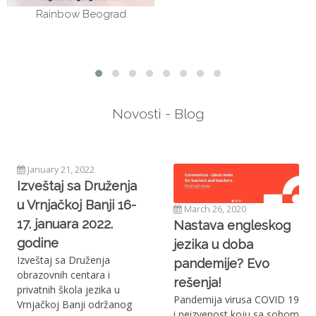
Novosti - Blog
October 2, 2019
March 26, 2020
Vebinar: A2 Key/B1
Nastava engleskog
Preliminary 2020:
jezika u doba
Ideas and Strategies
pandemije? Evo
for the classroom
rešenja!
Ako se bavite pripremom
Pandemija virusa COVID 19
kandidata za Cambridge
i neizvenost koju sa sobom