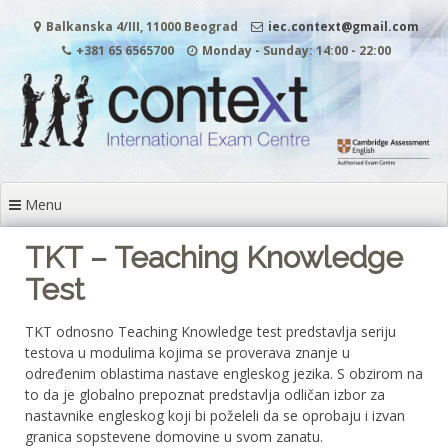
Skip
Balkanska 4/III, 11000 Beograd
iec.context@gmail.com
to
content
+381 65 6565700
Monday - Sunday: 14:00 - 22:00
Menu
TKT – Teaching Knowledge
Test
TKT odnosno Teaching Knowledge test predstavlja seriju
testova u modulima kojima se proverava znanje u
određenim oblastima nastave engleskog jezika. S obzirom na
to da je globalno prepoznat predstavlja odličan izbor za
nastavnike engleskog koji bi poželeli da se oprobaju i izvan
granica sopstevene domovine u svom zanatu.