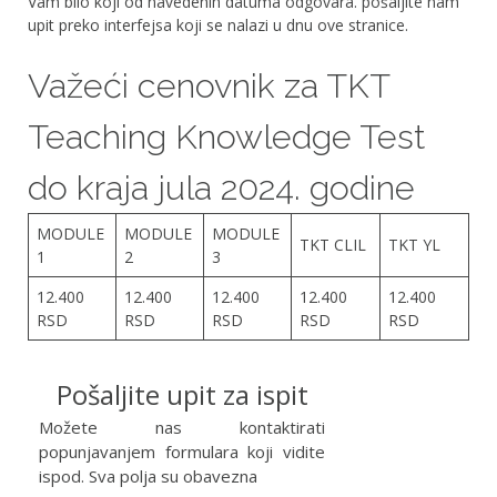
Vam bilo koji od navedenih datuma odgovara. pošaljite nam
upit preko interfejsa koji se nalazi u dnu ove stranice.
Važeći cenovnik za TKT
Teaching Knowledge Test
do kraja jula 2024. godine
MODULE
MODULE
MODULE
TKT CLIL
TKT YL
1
2
3
12.400
12.400
12.400
12.400
12.400
RSD
RSD
RSD
RSD
RSD
Pošaljite upit za ispit
Možete nas kontaktirati
popunjavanjem formulara koji vidite
ispod. Sva polja su obavezna