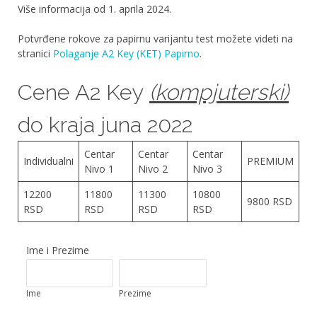
Više informacija od 1. aprila 2024.
Potvrđene rokove za papirnu varijantu test možete videti na
stranici
Polaganje A2 Key (KET) Papirno
.
Cene A2 Key
(kompjuterski)
do kraja juna 2022
Centar
Centar
Centar
Individualni
PREMIUM
Nivo 1
Nivo 2
Nivo 3
12200
11800
11300
10800
9800 RSD
RSD
RSD
RSD
RSD
Ime i Prezime
Ime
Prezime