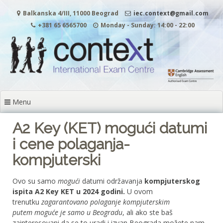
Skip
Balkanska 4/III, 11000 Beograd
iec.context@gmail.com
to
content
+381 65 6565700
Monday - Sunday: 14:00 - 22:00
Menu
A2 Key (KET) mogući datumi
i cene polaganja-
kompjuterski
Ovo su samo
mogući
datumi održavanja
kompjuterskog
ispita A2 Key KET u 2024 godini.
U ovom
trenutku
zagarantovano polaganje kompjuterskim
putem moguće je samo u Beogradu
, ali ako ste baš
zainteresovani da se to uradi i izvan Beograda možete nam