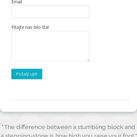
Email
Pitajte nas bilo šta!
Pošalji upit
" The difference between a stumbling block and
a stepping-stone is how high you raise your foot "