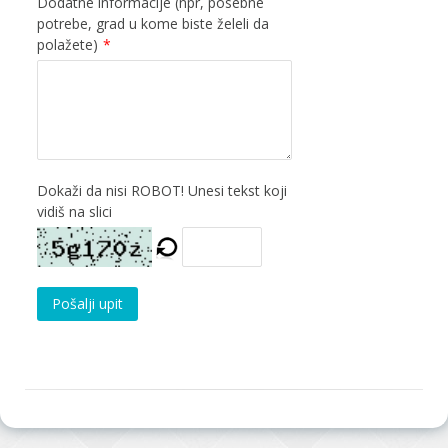
Dodatne informacije (npr, posebne
potrebe, grad u kome biste želeli da
polažete)
*
Dokaži da nisi ROBOT! Unesi tekst koji
vidiš na slici
Pošalji upit