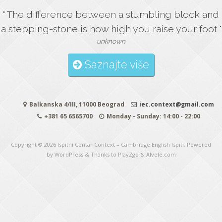
" The difference between a stumbling block and
a stepping-stone is how high you raise your foot "
unknown
Saznajte više
Balkanska 4/III, 11000 Beograd
iec.context@gmail.com
+381 65 6565700
Monday - Sunday: 14:00 - 22:00
Copyright © 2026
Ispitni Centar Context – Cambridge English Ispiti
. Powered
by WordPress
&
Thanks to
PlayZgo
&
Alvele.com