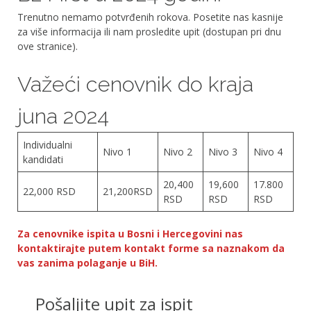
Trenutno nemamo potvrđenih rokova. Posetite nas kasnije
za više informacija ili nam prosledite upit (dostupan pri dnu
ove stranice).
Važeći cenovnik do kraja
juna 2024
Individualni
Nivo 1
Nivo 2
Nivo 3
Nivo 4
kandidati
20,400
19,600
17.800
22,000 RSD
21,200RSD
RSD
RSD
RSD
Za cenovnike ispita u Bosni i Hercegovini nas
kontaktirajte putem kontakt forme sa naznakom da
vas zanima polaganje u BiH.
Pošaljite upit za ispit