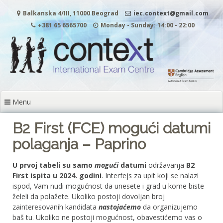
Skip
Balkanska 4/III, 11000 Beograd
iec.context@gmail.com
to
content
+381 65 6565700
Monday - Sunday: 14:00 - 22:00
Menu
B2 First (FCE) mogući datumi
polaganja – Paprino
U prvoj tabeli su samo
mogući
datumi
održavanja
B2
First ispita u 2024. godini
. Interfejs za upit koji se nalazi
ispod, Vam nudi mogućnost da unesete i grad u kome biste
želeli da polažete. Ukoliko postoji dovoljan broj
zainteresovanih kandidata
nastojaćemo
da organizujemo
baš tu. Ukoliko ne postoji mogućnost, obavestićemo vas o