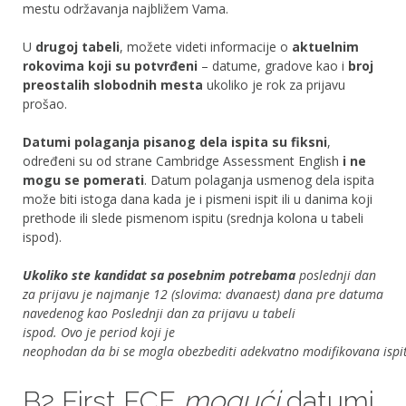
mestu održavanja najbližem Vama.
U
drugoj tabeli
, možete videti informacije o
aktuelnim
rokovima koji su potvrđeni
– datume, gradove kao i
broj
preostalih slobodnih mesta
ukoliko je rok za prijavu
prošao.
Datumi polaganja pisanog dela ispita su fiksni
,
određeni su od strane Cambridge Assessment English
i ne
mogu se pomerati
. Datum polaganja usmenog dela ispita
može biti istoga dana kada je i pismeni ispit ili u danima koji
prethode ili slede pismenom ispitu (srednja kolona u tabeli
ispod).
Ukoliko ste kandidat sa posebnim potrebama
poslednji dan
za prijavu je najmanje 12 (slovima: dvanaest) dana pre datuma
navedenog kao Poslednji dan za prijavu u tabeli
ispod. Ovo je period koji je
neophodan da bi se mogla obezbediti adekvatno modifikovana ispit
B2 First FCE
mogući
datumi