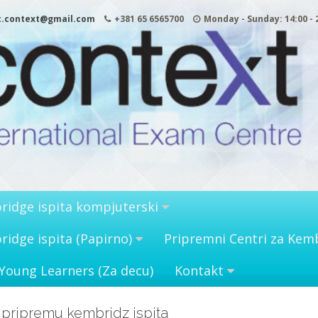
c.context@gmail.com
+381 65 6565700
Monday - Sunday: 14:00 - 
ridge ispita kompjuterski
idge ispita (Papirno)
Pripremni Centri za Kemb
Young Learners (Za decu)
Kontakt
a pripremu kembridz ispita