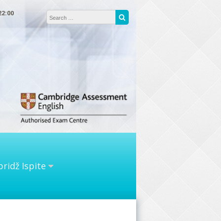
Search for:
22:00
Search
ridž Ispite