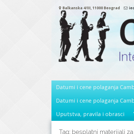
Skip
Balkanska 4/III, 11000 Beograd
ie
to
content
Datumi i cene polaganja Camb
Datumi i cene polaganja Cambr
Uputstva, pravila i obrasci
Tag: besplatni materijali z