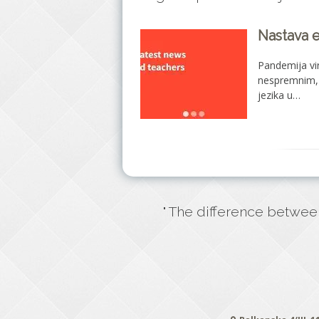
Nastava 
Pandemija vir
nespremnim, 
jezika u…
" The difference betwee