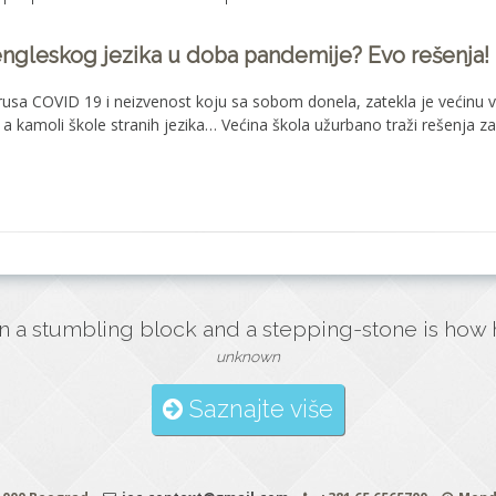
engleskog jezika u doba pandemije? Evo rešenja!
usa COVID 19 i neizvenost koju sa sobom donela, zatekla je većinu vl
a kamoli škole stranih jezika… Većina škola užurbano traži rešenja 
n a stumbling block and a stepping-stone is how hi
unknown
Saznajte više